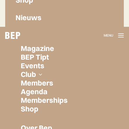
Nieuws
Lidmaatschap
Magazine
Herroepen
BEP Tipt
Privacy policy
Events
Algemene voorwaarden
Club
Members
Agenda
Memberships
Shop
Over Bep