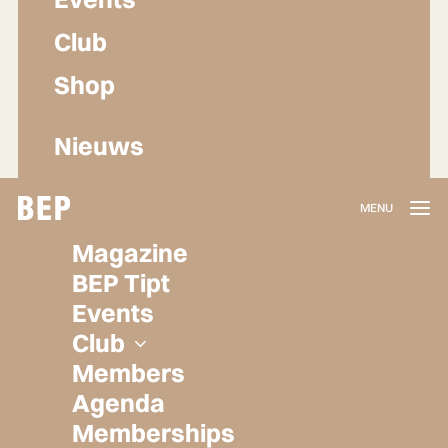
Club
Shop
Nieuws
Lidmaatschap
Magazine
Herroepen
BEP Tipt
Privacy policy
Events
Algemene voorwaarden
Club
Members
Agenda
Memberships