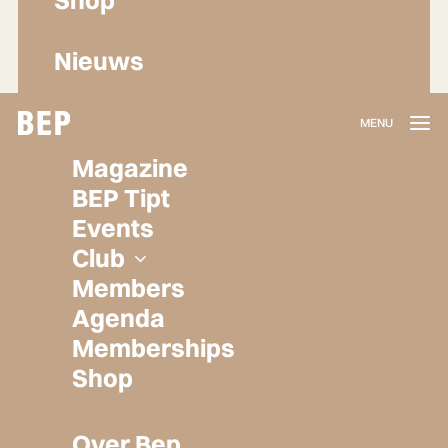
Nieuws
Lidmaatschap
Magazine
Herroepen
BEP Tipt
Privacy policy
Events
Algemene voorwaarden
Club
Members
Agenda
Memberships
Shop
Over Bep