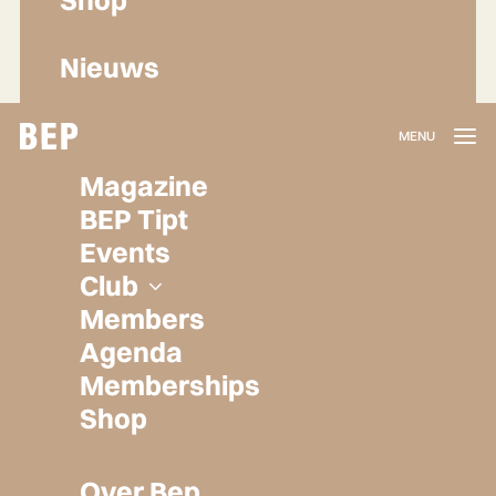
Nieuws
Lidmaatschap
Magazine
Herroepen
BEP Tipt
Privacy policy
Events
Algemene voorwaarden
Club
Members
Agenda
Memberships
Shop
Over Bep