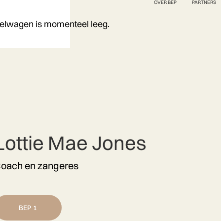
OVER BEP
PARTNERS
elwagen is momenteel leeg.
Lottie Mae Jones
oach en zangeres
BEP 1