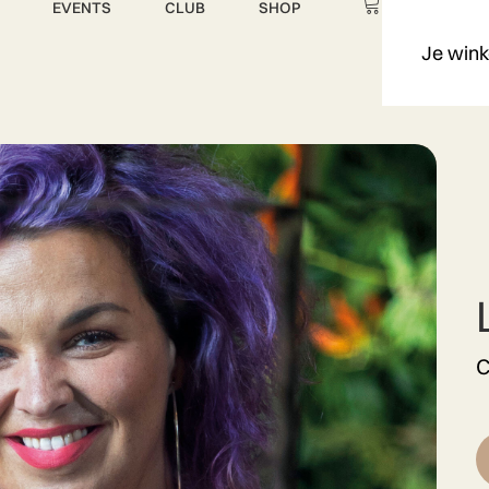
EVENTS
CLUB
SHOP
Je wink
C