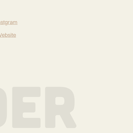
nstgram
ebsite