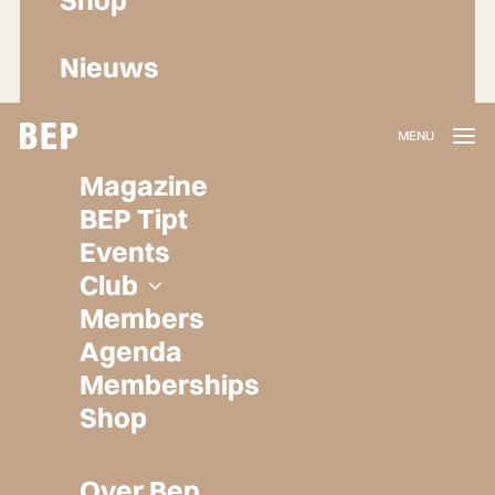
Nieuws
Lidmaatschap
Magazine
Herroepen
BEP Tipt
Privacy policy
Events
Algemene voorwaarden
Club
Members
Agenda
Memberships
Shop
Over Bep