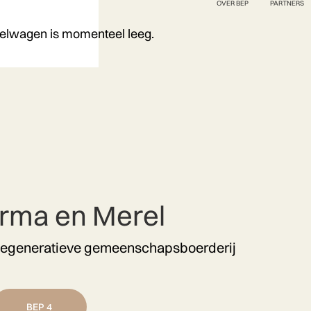
OVER BEP
PARTNERS
elwagen is momenteel leeg.
Irma en Merel
egeneratieve gemeenschapsboerderij
BEP 4