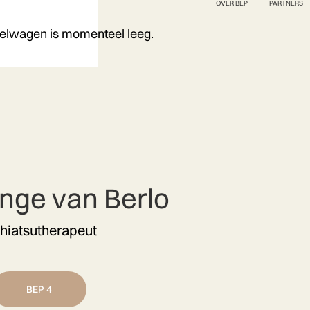
OVER BEP
PARTNERS
elwagen is momenteel leeg.
Inge van Berlo
hiatsutherapeut
BEP 4