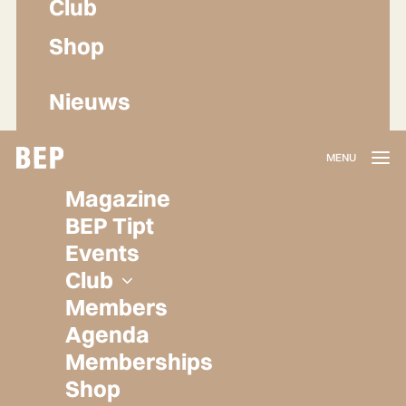
Club
Shop
Nieuws
Lidmaatschap
Magazine
Herroepen
BEP Tipt
Privacy policy
Events
Algemene voorwaarden
Club
Members
Agenda
Memberships
Shop