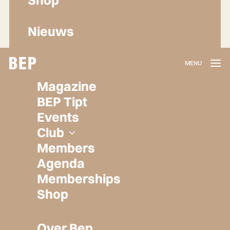
Nieuws
Lidmaatschap
Magazine
Herroepen
BEP Tipt
Privacy policy
Events
Algemene voorwaarden
Club
Members
Agenda
Memberships
Shop
Over Bep