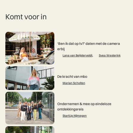
Komt voor in
‘Ben ik dat op tv?’ daten met de camera
erbij
Lana van Beijsterveldt
,
Svea Westerink
De kracht van mbo
Marian Scholten
Ondernemen & mee op eindeloze
ontdekkingsreis
StartUp Nijmegen