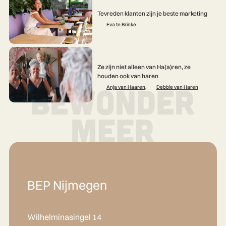
Tevreden klanten zijn je beste marketing
Eva te Brinke
Ze zijn niet alleen van Ha(a)ren, ze
houden ook van haren
Anja van Haaren
,
Debbie van Haren
BEP Nijmegen
Wilhelminasingel 14