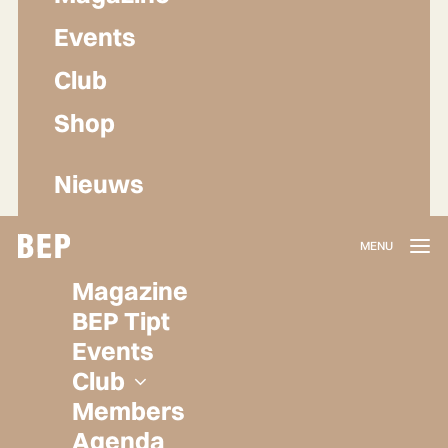
Events
Club
Shop
Nieuws
Lidmaatschap
Magazine
Herroepen
BEP Tipt
Privacy policy
Events
Algemene voorwaarden
Club
Members
Agenda