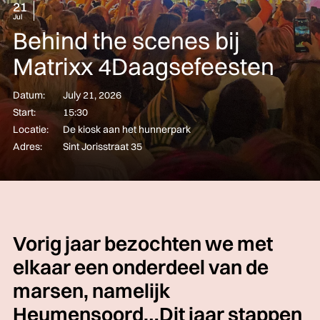
21
Jul
Behind the scenes bij
Matrixx 4Daagsefeesten
Datum:
July 21, 2026
Start:
15:30
Locatie:
De kiosk aan het hunnerpark
Adres:
Sint Jorisstraat 35
Vorig jaar bezochten we met
elkaar een onderdeel van de
marsen, namelijk
Heumensoord…Dit jaar stappen