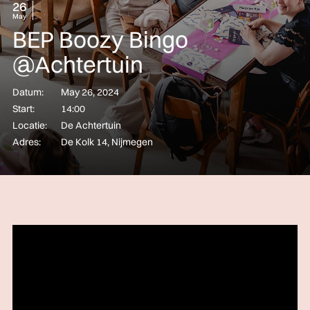
26
May
BEP Boozy Bingo
@Achtertuin
Datum:
May 26, 2024
Start:
14:00
Locatie:
De Achtertuin
Adres:
De Kolk 14, Nijmegen