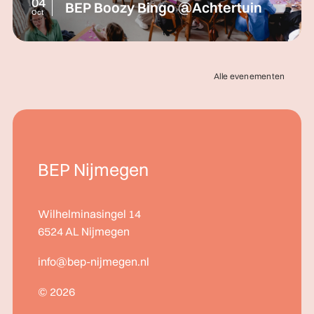
04
BEP Boozy Bingo @Achtertuin
Oct
Alle evenementen
BEP Nijmegen
Wilhelminasingel 14
6524 AL Nijmegen
info@bep-nijmegen.nl
© 2026