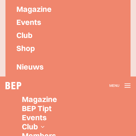
Magazine
Events
Club
Shop
Nieuws
Lidmaatschap
Magazine
Herroepen
BEP Tipt
Privacy policy
Events
Algemene voorwaarden
Club
Members