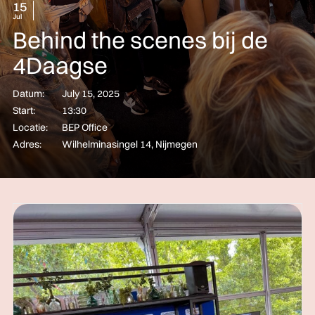
15
Jul
Behind the scenes bij de
4Daagse
Datum:
July 15, 2025
Start:
13:30
Locatie:
BEP Office
Adres:
Wilhelminasingel 14, Nijmegen