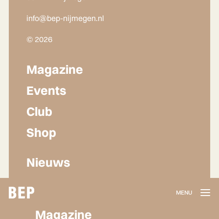
info@bep-nijmegen.nl
© 2026
Magazine
Events
Club
Shop
Nieuws
Lidmaatschap
Magazine
Herroepen