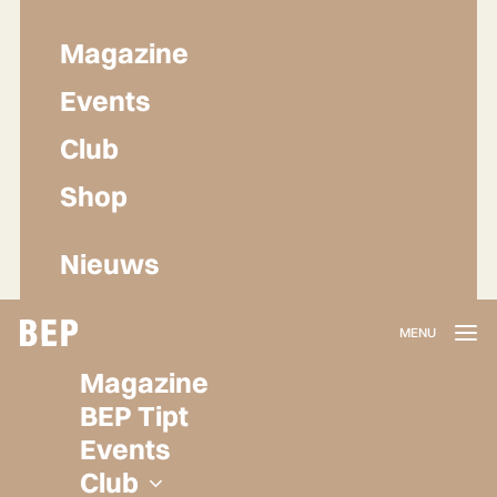
Magazine
Events
Club
Shop
Nieuws
Lidmaatschap
Magazine
Herroepen
BEP Tipt
Privacy policy
Events
Algemene voorwaarden
Club