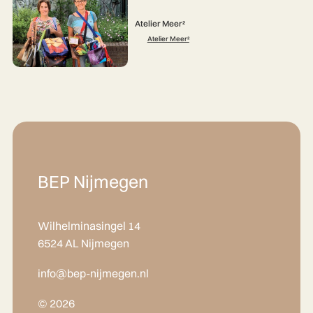
Atelier Meer²
Atelier Meer²
BEP Nijmegen
Wilhelminasingel 14
6524 AL Nijmegen
info@bep-nijmegen.nl
© 2026